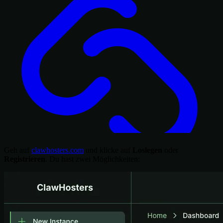
Geh auf
clawhosters.com
und klicke auf
Loslegen
oder
Registrieren
. Du hast zwei Möglichkeiten: