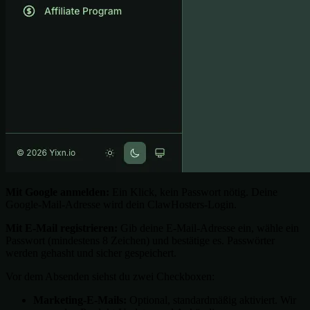
Mit Google anmelden:
Ein Klick, kein Passwort nötig. Deine
Google-Mail-Adresse wird dein ClawHosters-Login.
Mit E-Mail registrieren:
Gib deine E-Mail-Adresse ein, wähle ein
Passwort (mindestens 8 Zeichen) und bestätige es. Passwörter
werden gehasht und sicher gespeichert.
Vor dem Absenden siehst du zwei Checkboxen:
Marketing-E-Mails:
Optional, standardmäßig aktiviert. Wir