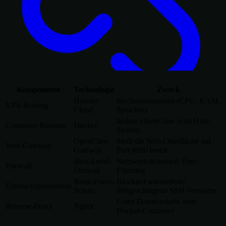
Komponente
Technologie
Zweck
Hetzner
Rechenressourcen (CPU, RAM,
VPS-Hosting
Cloud
Speicher)
Isoliert OpenClaw vom Host-
Container-Runtime
Docker
System
OpenClaw
Stellt die Web-Oberfläche auf
Web-Gateway
Gateway
Port 8080 bereit
Host-Level-
Netzwerksicherheit, Port-
Firewall
Firewall
Filterung
Brute-Force-
Blockiert wiederholte
Einbruchsprävention
Schutz
fehlgeschlagene SSH-Versuche
Leitet Datenverkehr zum
Reverse-Proxy
Nginx
Docker-Container