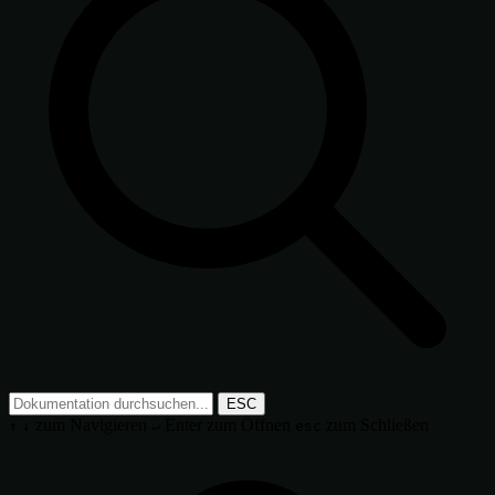
ESC
zum Navigieren
Enter
zum Öffnen
zum Schließen
↑
↓
↵
esc