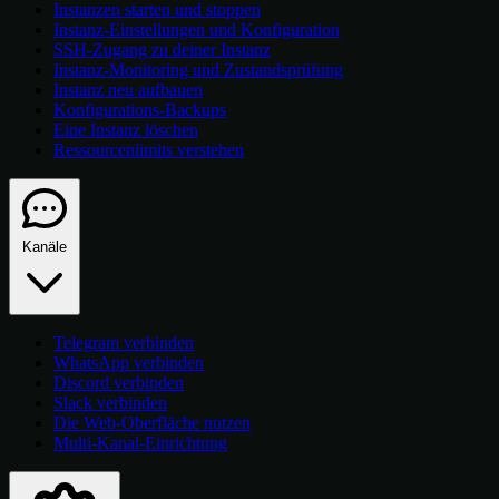
Instanzen starten und stoppen
Instanz-Einstellungen und Konfiguration
SSH-Zugang zu deiner Instanz
Instanz-Monitoring und Zustandsprüfung
Instanz neu aufbauen
Konfigurations-Backups
Eine Instanz löschen
Ressourcenlimits verstehen
Kanäle
Telegram verbinden
WhatsApp verbinden
Discord verbinden
Slack verbinden
Die Web-Oberfläche nutzen
Multi-Kanal-Einrichtung