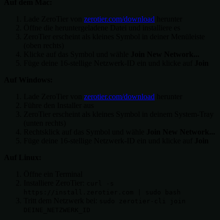
Auf dem Mac:
Lade ZeroTier von
zerotier.com/download
herunter
Öffne die heruntergeladene Datei und installiere es
ZeroTier erscheint als kleines Symbol in deiner Menüleiste
(oben rechts)
Klicke auf das Symbol und wähle
Join New Network...
Füge deine 16-stellige Netzwerk-ID ein und klicke auf
Join
Auf Windows:
Lade ZeroTier von
zerotier.com/download
herunter
Führe den Installer aus
ZeroTier erscheint als kleines Symbol in deinem System-Tray
(unten rechts)
Rechtsklick auf das Symbol und wähle
Join New Network...
Füge deine 16-stellige Netzwerk-ID ein und klicke auf
Join
Auf Linux:
Öffne ein Terminal
Installiere ZeroTier:
curl -s
https://install.zerotier.com | sudo bash
Tritt dem Netzwerk bei:
sudo zerotier-cli join
DEINE_NETZWERK_ID