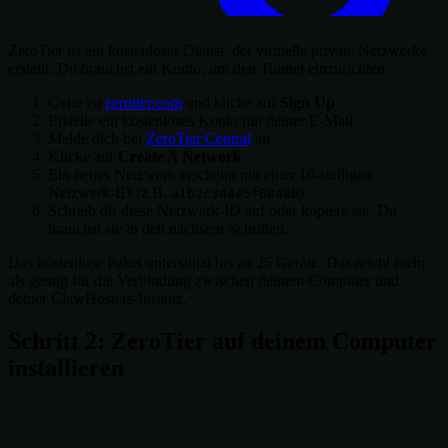
ZeroTier ist ein kostenloser Dienst, der virtuelle private Netzwerke
erstellt. Du brauchst ein Konto, um den Tunnel einzurichten.
Gehe zu
zerotier.com
und klicke auf
Sign Up
Erstelle ein kostenloses Konto mit deiner E-Mail
Melde dich bei
ZeroTier Central
an
Klicke auf
Create A Network
Ein neues Netzwerk erscheint mit einer 16-stelligen
Netzwerk-ID (z.B.
)
a1b2c3d4e5f60a8b
Schreib dir diese Netzwerk-ID auf oder kopiere sie. Du
brauchst sie in den nächsten Schritten.
Das kostenlose Paket unterstützt bis zu 25 Geräte. Das reicht mehr
als genug für die Verbindung zwischen deinem Computer und
deiner ClawHosters-Instanz.
Schritt 2: ZeroTier auf deinem Computer
installieren