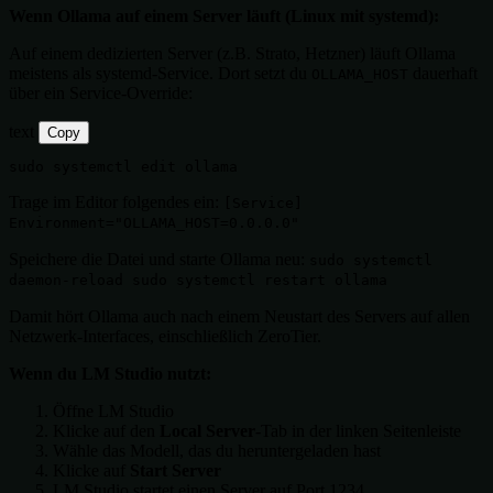
Wenn Ollama auf einem Server läuft (Linux mit systemd):
Auf einem dedizierten Server (z.B. Strato, Hetzner) läuft Ollama
meistens als systemd-Service. Dort setzt du
dauerhaft
OLLAMA_HOST
über ein Service-Override:
text
Copy
Trage im Editor folgendes ein:
[Service]
Environment="OLLAMA_HOST=0.0.0.0"
Speichere die Datei und starte Ollama neu:
sudo systemctl
daemon-reload sudo systemctl restart ollama
Damit hört Ollama auch nach einem Neustart des Servers auf allen
Netzwerk-Interfaces, einschließlich ZeroTier.
Wenn du LM Studio nutzt:
Öffne LM Studio
Klicke auf den
Local Server
-Tab in der linken Seitenleiste
Wähle das Modell, das du heruntergeladen hast
Klicke auf
Start Server
LM Studio startet einen Server auf Port 1234