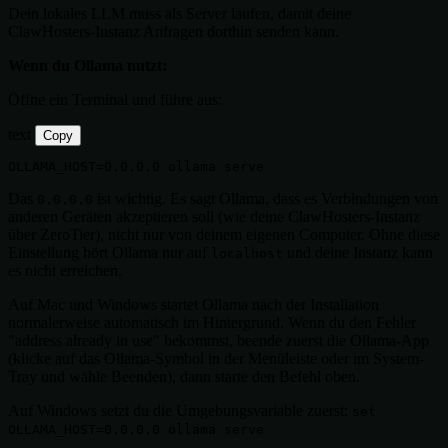
Dein lokales LLM muss als Server laufen, damit deine
ClawHosters-Instanz Anfragen dorthin senden kann.
Wenn du Ollama nutzt:
Öffne ein Terminal und führe aus:
text
Copy
Das
ist wichtig. Es sagt Ollama, dass es Verbindungen von
0.0.0.0
anderen Geräten akzeptieren soll (wie deine ClawHosters-Instanz
über ZeroTier), nicht nur von deinem eigenen Computer. Ohne diese
Einstellung hört Ollama nur auf
und deine Instanz kann
localhost
es nicht erreichen.
Auf Mac und Windows startet Ollama nach der Installation
normalerweise automatisch im Hintergrund. Wenn du den Fehler
"address already in use" bekommst, beende zuerst die Ollama-App
(klicke auf das Ollama-Symbol in der Menüleiste oder im System-
Tray und wähle Beenden), dann starte den Befehl oben.
Auf Windows setzt du die Umgebungsvariable zuerst:
set
OLLAMA_HOST=0.0.0.0 ollama serve