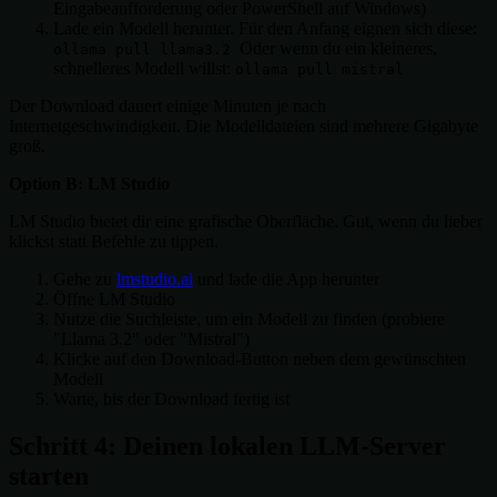
Eingabeaufforderung oder PowerShell auf Windows)
Lade ein Modell herunter. Für den Anfang eignen sich diese:
Oder wenn du ein kleineres,
ollama pull llama3.2
schnelleres Modell willst:
ollama pull mistral
Der Download dauert einige Minuten je nach
Internetgeschwindigkeit. Die Modelldateien sind mehrere Gigabyte
groß.
Option B: LM Studio
LM Studio bietet dir eine grafische Oberfläche. Gut, wenn du lieber
klickst statt Befehle zu tippen.
Gehe zu
lmstudio.ai
und lade die App herunter
Öffne LM Studio
Nutze die Suchleiste, um ein Modell zu finden (probiere
"Llama 3.2" oder "Mistral")
Klicke auf den Download-Button neben dem gewünschten
Modell
Warte, bis der Download fertig ist
Schritt 4: Deinen lokalen LLM-Server
starten