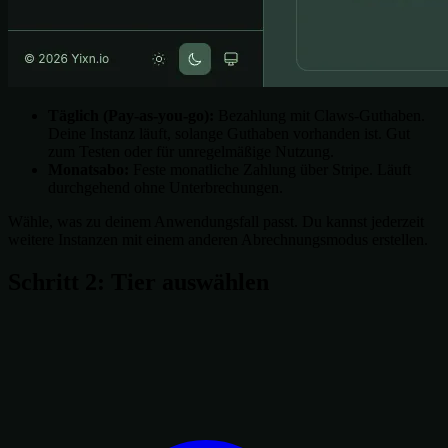
Täglich (Pay-as-you-go):
Bezahlung mit Claws-Guthaben.
Deine Instanz läuft, solange Guthaben vorhanden ist. Gut
zum Testen oder für unregelmäßige Nutzung.
Monatsabo:
Feste monatliche Zahlung über Stripe. Läuft
durchgehend ohne Unterbrechungen.
Wähle, was zu deinem Anwendungsfall passt. Du kannst jederzeit
weitere Instanzen mit einem anderen Abrechnungsmodus erstellen.
Schritt 2: Tier auswählen