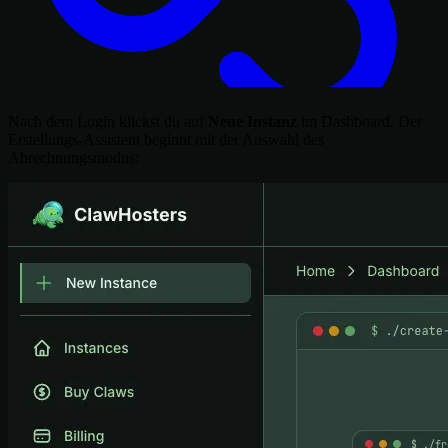
Nach dem Login klickst du auf
Neue Instanz
im Dashboard. Der
Erstellungs-Assistent beginnt mit der Auswahl des
Abrechnungsmodus: