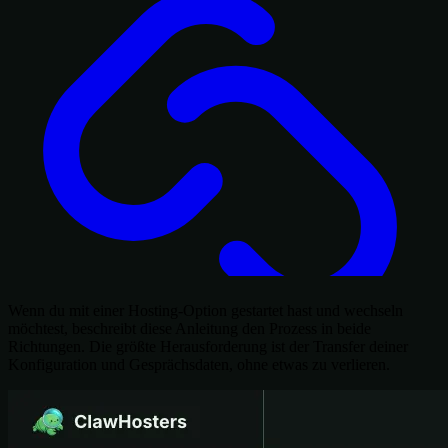
Wenn du mit einer Hosting-Option gestartet hast und wechseln
möchtest, beschreibt diese Anleitung den Prozess in beide
Richtungen. Die größte Herausforderung ist der Transfer deiner
Konfiguration und Gesprächsdaten, ohne etwas zu verlieren.