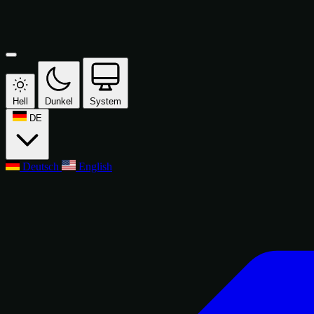
Hell
Dunkel
System
DE
Deutsch
English