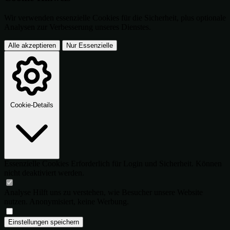
Wir verwenden essenzielle Cookies für die Sicherheit, plus optionale
Analysen zur Verbesserung unseres Dienstes.
Alle akzeptieren
Nur Essenzielle
Cookie-Details
Essenzielle Cookies
Erforderlich für Login und Sicherheit. Können
nicht deaktiviert werden.
Analyse
Hilft uns zu verstehen, wie Besucher unsere Website
nutzen. Anonymisiert, keine Werbung.
Einstellungen speichern