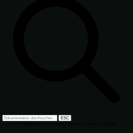
ESC
zum Navigieren
Enter
zum Öffnen
zum Schließen
↑
↓
↵
esc