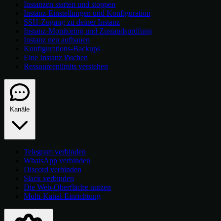
Instanzen starten und stoppen
Instanz-Einstellungen und Konfiguration
SSH-Zugang zu deiner Instanz
Instanz-Monitoring und Zustandsprüfung
Instanz neu aufbauen
Konfigurations-Backups
Eine Instanz löschen
Ressourcenlimits verstehen
Kanäle
Telegram verbinden
WhatsApp verbinden
Discord verbinden
Slack verbinden
Die Web-Oberfläche nutzen
Multi-Kanal-Einrichtung