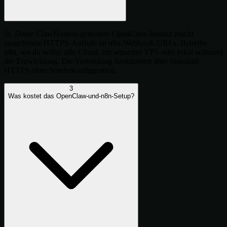
Ja. Deine ClawHosters-gehostete OpenClaw-Instanz macht
ausgehende HTTPS-Aufrufe an n8n-Webhook-URLs. Betreibe
n8n, wo du willst: n8n Cloud, ein separater VPS oder lokal während
der Entwicklung. Die Verbindung funktioniert über Standard-
HTTPS ohne Sonderkonfiguration.
3
Was kostet das OpenClaw-und-n8n-Setup?