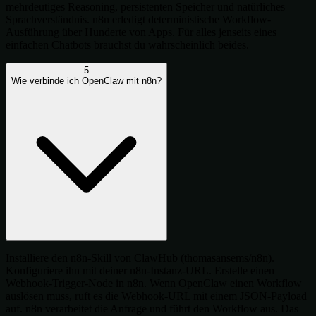
mehrdeutiges Reasoning, persistenten Speicher und natürliches
Sprachverständnis. n8n erledigt deterministische Workflow-
Ausführung über Hunderte von Apps. Für alles jenseits eines
einfachen Chatbots brauchst du wahrscheinlich beides.
5
Wie verbinde ich OpenClaw mit n8n?
Installiere den n8n-Skill von ClawHub (thomasansems/n8n).
Konfiguriere ihn mit deiner n8n-Instanz-URL. Erstelle einen
Webhook-Trigger-Node in n8n. Wenn OpenClaw einen Workflow
auslösen muss, ruft es die Webhook-URL mit einem JSON-Payload
auf. n8n verarbeitet die Anfrage und führt den Workflow aus. Das