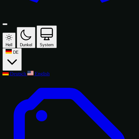
Hell
Dunkel
System
DE
Deutsch
English