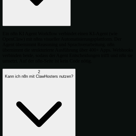
Ein n8n KI Agent Workflow verbindet einen KI-Agent (wie
OpenClaw) mit n8ns visueller Automatisierungsplattform. Der
Agent übernimmt Reasoning und Sprachverarbeitung. n8n
übernimmt die strukturierte Ausführung über 400+ Apps. Webhooks
verbinden beide, sodass der Agent Entscheidungen trifft und n8n sie
umsetzt. Auf der n8n-Seite ist kein Code nötig.
2
Kann ich n8n mit ClawHosters nutzen?