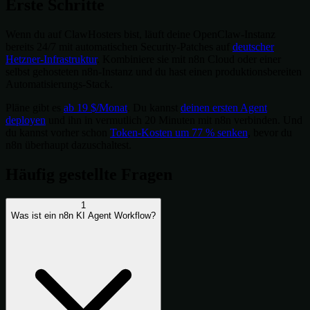
Erste Schritte
Wenn du auf ClawHosters bist, läuft deine OpenClaw-Instanz
bereits 24/7 mit automatischen Security-Patches auf
deutscher
Hetzner-Infrastruktur
. Kombiniere sie mit n8n Cloud oder einer
selbst gehosteten n8n-Instanz und du hast einen produktionsbereiten
Automatisierungs-Stack.
Pläne gibt es
ab 19 $/Monat
. Du kannst
deinen ersten Agent
deployen
und ihn in vermutlich 20 Minuten mit n8n verbinden. Und
du kannst vorher schon
Token-Kosten um 77 % senken
, bevor du
n8n überhaupt dazuschaltest.
Häufig gestellte Fragen
1
Was ist ein n8n KI Agent Workflow?