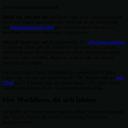
Zwei Richtungen sind möglich:
OpenClaw ruft n8n auf
(häufigster Fall): Dein Agent klassifiziert
etwas und triggert dann einen n8n-Webhook für die Ausführung.
Der
thomasansems/n8n Skill
auf ClawHub macht das einfach.
Installieren, auf deine n8n-Instanz zeigen, fertig.
n8n ruft OpenClaw auf
(fortgeschritten): Das
n8n-nodes-openclaw
Community-Paket gibt n8n Zugriff auf die OpenClaw Gateway
API. Damit kann n8n Agent-Sessions starten, Nachrichten senden
und Cron-Jobs verwalten. Praktisch, wenn du n8n als zentrale
Steuerung bevorzugst.
Für ClawHosters-Nutzer funktioniert die ausgehende Richtung
(OpenClaw ruft n8n auf) direkt über HTTPS. Betreibe n8n auf
n8n
Cloud
(ab 24 $/Monat) oder auf einem kleinen VPS neben deiner
ClawHosters-Instanz. Keine Sonderkonfiguration nötig.
Vier Workflows, die sich lohnen
Ich glaube, am besten versteht man das anhand konkreter Beispiele.
Hier sind die Muster, die wir bei ClawHosters-Nutzern am
häufigsten sehen.