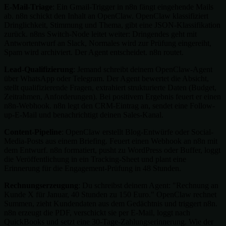
E-Mail-Triage
: Ein Gmail-Trigger in n8n fängt eingehende Mails
ab. n8n schickt den Inhalt an OpenClaw. OpenClaw klassifiziert
Dringlichkeit, Stimmung und Thema, gibt eine JSON-Klassifikation
zurück. n8ns Switch-Node leitet weiter: Dringendes geht mit
Antwortentwurf an Slack, Normales wird zur Prüfung eingereiht,
Spam wird archiviert. Der Agent entscheidet. n8n routet.
Lead-Qualifizierung
: Jemand schreibt deinem OpenClaw-Agent
über WhatsApp oder Telegram. Der Agent bewertet die Absicht,
stellt qualifizierende Fragen, extrahiert strukturierte Daten (Budget,
Zeitrahmen, Anforderungen). Bei positivem Ergebnis feuert er einen
n8n-Webhook. n8n legt den CRM-Eintrag an, sendet eine Follow-
up-E-Mail und benachrichtigt deinen Sales-Kanal.
Content-Pipeline
: OpenClaw erstellt Blog-Entwürfe oder Social-
Media-Posts aus einem Briefing. Feuert einen Webhook an n8n mit
dem Entwurf. n8n formatiert, pusht zu WordPress oder Buffer, loggt
die Veröffentlichung in ein Tracking-Sheet und plant eine
Erinnerung für die Engagement-Prüfung in 48 Stunden.
Rechnungserzeugung
: Du schreibst deinem Agent: "Rechnung an
Kunde X für Januar, 40 Stunden zu 150 Euro." OpenClaw rechnet
Summen, zieht Kundendaten aus dem Gedächtnis und triggert n8n.
n8n erzeugt die PDF, verschickt sie per E-Mail, loggt nach
QuickBooks und setzt eine 30-Tage-Zahlungserinnerung. Wie der