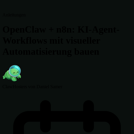
Anleitungen
OpenClaw + n8n: KI-Agent-
Workflows mit visueller
Automatisierung bauen
ClawHosters
von Daniel Samer