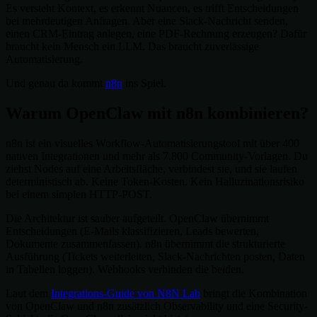
Es versteht Kontext, es erkennt Nuancen, es trifft Entscheidungen
bei mehrdeutigen Anfragen. Aber eine Slack-Nachricht senden,
einen CRM-Eintrag anlegen, eine PDF-Rechnung erzeugen? Dafür
braucht kein Mensch ein LLM. Das braucht zuverlässige
Automatisierung.
Und genau da kommt
n8n
ins Spiel.
Warum OpenClaw mit n8n kombinieren?
n8n ist ein visuelles Workflow-Automatisierungstool mit über 400
nativen Integrationen und mehr als 7.800 Community-Vorlagen. Du
ziehst Nodes auf eine Arbeitsfläche, verbindest sie, und sie laufen
deterministisch ab. Keine Token-Kosten. Kein Halluzinationsrisiko
bei einem simplen HTTP-POST.
Die Architektur ist sauber aufgeteilt. OpenClaw übernimmt
Entscheidungen (E-Mails klassifizieren, Leads bewerten,
Dokumente zusammenfassen). n8n übernimmt die strukturierte
Ausführung (Tickets weiterleiten, Slack-Nachrichten posten, Daten
in Tabellen loggen). Webhooks verbinden die beiden.
Laut dem
Integrations-Guide von N8N Lab
bringt die Kombination
von OpenClaw und n8n zusätzlich Observability und eine Security-