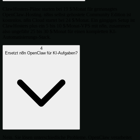
ClawHosters-Pläne starten bei 19 $/Monat für gemanagtes
OpenClaw-Hosting. n8ns selbst gehostete Community Edition ist
kostenlos. n8n Cloud startet bei 24 $/Monat. Ein gängiges Setup ist
ClawHosters plus ein 5 bis 10 $/Monat-VPS mit n8n, zusammen
also ungefähr 25 bis 30 $/Monat für einen kompletten KI-
Automatisierungs-Stack.
4
Ersetzt n8n OpenClaw für KI-Aufgaben?
Nein. Sie lösen unterschiedliche Probleme. OpenClaw verarbeitet