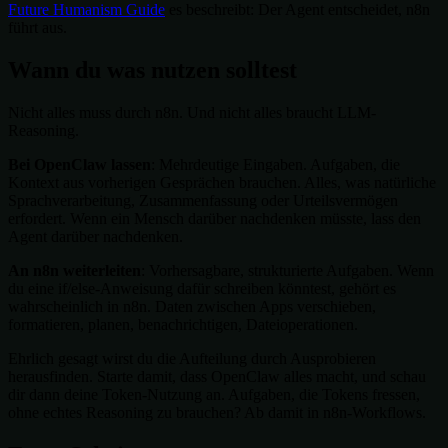
Future Humanism Guide
es beschreibt: Der Agent entscheidet, n8n
führt aus.
Wann du was nutzen solltest
Nicht alles muss durch n8n. Und nicht alles braucht LLM-
Reasoning.
Bei OpenClaw lassen
: Mehrdeutige Eingaben. Aufgaben, die
Kontext aus vorherigen Gesprächen brauchen. Alles, was natürliche
Sprachverarbeitung, Zusammenfassung oder Urteilsvermögen
erfordert. Wenn ein Mensch darüber nachdenken müsste, lass den
Agent darüber nachdenken.
An n8n weiterleiten
: Vorhersagbare, strukturierte Aufgaben. Wenn
du eine if/else-Anweisung dafür schreiben könntest, gehört es
wahrscheinlich in n8n. Daten zwischen Apps verschieben,
formatieren, planen, benachrichtigen, Dateioperationen.
Ehrlich gesagt wirst du die Aufteilung durch Ausprobieren
herausfinden. Starte damit, dass OpenClaw alles macht, und schau
dir dann deine Token-Nutzung an. Aufgaben, die Tokens fressen,
ohne echtes Reasoning zu brauchen? Ab damit in n8n-Workflows.