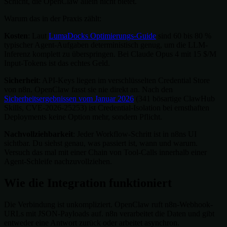
Schicht, die OpenClaw allein nicht bietet.
Warum das in der Praxis zählt:
Kosten
: Laut
LumaDocks Optimierungs-Guide
sind 60 bis 80 %
typischer Agent-Aufgaben deterministisch genug, um die LLM-
Inferenz komplett zu überspringen. Bei Claude Opus 4 mit 15 $/M
Input-Tokens ist das echtes Geld.
Sicherheit
: API-Keys liegen im verschlüsselten Credential Store
von n8n. OpenClaw fasst sie nie direkt an. Nach den
Sicherheitsergebnissen vom Januar 2026
(341 bösartige ClawHub
Skills, CVE-2026-25253) ist Credential-Isolation bei ernsthaften
Deployments keine Option mehr, sondern Pflicht.
Nachvollziehbarkeit
: Jeder Workflow-Schritt ist in n8ns UI
sichtbar. Du siehst genau, was passiert ist, wann und warum.
Versuch das mal mit einer Chain von Tool-Calls innerhalb einer
Agent-Schleife nachzuvollziehen.
Wie die Integration funktioniert
Die Verbindung ist unkompliziert. OpenClaw ruft n8n-Webhook-
URLs mit JSON-Payloads auf. n8n verarbeitet die Daten und gibt
entweder eine Antwort zurück oder arbeitet asynchron.