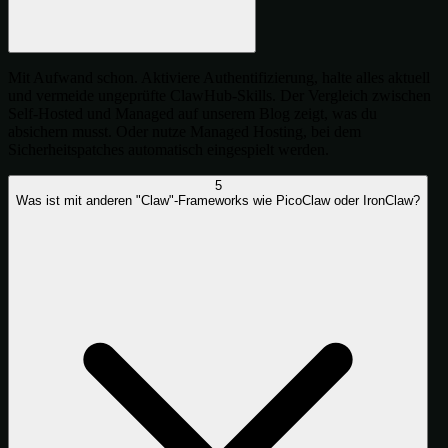
Mit Aufwand schon. Aktiviere Authentifizierung, halte alles aktuell
und vermeide ungeprüfte ClawHub-Skills. Der Vergleich zwischen
Self-Hosted und Managed auf unserem Blog zeigt, was du
absichern musst. Oder nutze Managed Hosting, bei dem
Sicherheitspatches automatisch eingespielt werden.
5
Was ist mit anderen "Claw"-Frameworks wie PicoClaw oder IronClaw?