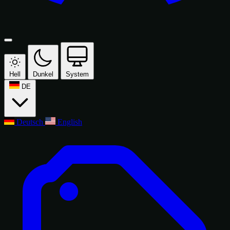
Hell
Dunkel
System
DE
Deutsch
English