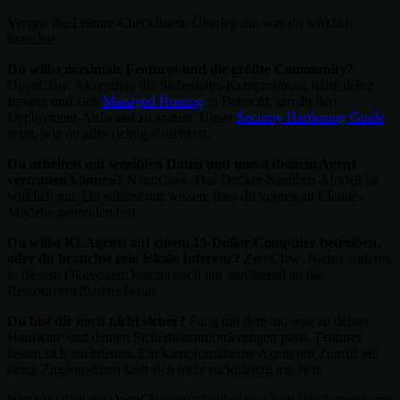
Vergiss die Feature-Checklisten. Überleg dir, was du wirklich
brauchst.
Du willst maximale Features und die größte Community?
OpenClaw. Akzeptiere die Sicherheits-Kompromisse, härte deine
Instanz und zieh
Managed Hosting
in Betracht, um dir den
Deployment-Aufwand zu sparen. Unser
Security Hardening Guide
zeigt, wie du alles richtig absicherst.
Du arbeitest mit sensiblen Daten und musst deinem Agent
vertrauen können?
NanoClaw. Das Docker-Sandbox-Modell ist
wirklich gut. Du solltest nur wissen, dass du vorerst an Claude-
Modelle gebunden bist.
Du willst KI-Agents auf einem 15-Dollar-Computer betreiben,
oder du brauchst rein lokale Inferenz?
ZeroClaw. Nichts anderes
in diesem Ökosystem kommt auch nur annähernd an die
Ressourceneffizienz heran.
Du bist dir noch nicht sicher?
Fang mit dem an, was zu deiner
Hardware und deinen Sicherheitsanforderungen passt. Features
lassen sich nachrüsten. Ein kompromittierter Agent mit Zugriff auf
deine Zugangsdaten lässt sich nicht rückgängig machen.
Wenn du dich für OpenClaw entscheidest und kein Wochenende mit