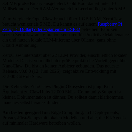
3,4 MB große Binary ausgeliefert. Cold Boot dauert unter 10
Millisekunden. Der RAM-Verbrauch im Leerlauf liegt unter 5 MB.
Zum Vergleich: OpenClaw braucht über 1 GB RAM. ZeroClaw
braucht weniger als 5 MB. Du kannst es auf einem
Raspberry Pi
Zero (15 Dollar) oder sogar einem ESP32
betreiben. Fabriken
setzen ZeroClaw auf Vibrationssensoren für Predictive Maintenance
ein und nutzen lokale LLM-Inferenz über Ollama, ganz ohne
Cloud-Anbindung.
ZeroClaw unterstützt über 22 LLM-Provider, einschließlich lokaler
Modelle. Das ist vermutlich der größte praktische Vorteil gegenüber
NanoClaw. Du bist an keinen Anbieter gebunden. Das neueste
Release, v0.8.0 (12. Juni 2026), zeigt aktive Entwicklung mit
31.900 GitHub Stars.
Die Kehrseite: ZeroClaws Plugin-Ökosystem ist jung. Kein
Äquivalent zu ClawHubs 12.000 Skills. Community-Support ist
kleiner. Dokumentation ist dünner. Du solltest damit klarkommen,
manches selbst herauszufinden.
Am besten geeignet für:
Edge Computing, IoT-Deployments,
Privacy-First-Setups mit lokalen Modellen und alle, die KI-Agents
auf minimaler Hardware betreiben wollen.