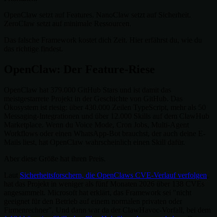
OpenClaw setzt auf Features. NanoClaw setzt auf Sicherheit.
ZeroClaw setzt auf minimale Ressourcen.
Das falsche Framework kostet dich Zeit. Hier erfährst du, wie du
das richtige findest.
OpenClaw: Der Feature-Riese
OpenClaw hat 379.000 GitHub Stars und ist damit das
meistgestarrete Projekt in der Geschichte von GitHub. Das
Ökosystem ist riesig: über 430.000 Zeilen TypeScript, mehr als 50
Messaging-Integrationen und über 12.000 Skills auf dem ClawHub
Marketplace. Wenn du Voice Mode, Cron Jobs, Multi-Agent
Workflows oder einen WhatsApp-Bot brauchst, der auch deine E-
Mails liest, hat OpenClaw wahrscheinlich einen Skill dafür.
Aber diese Größe hat ihren Preis.
Laut
Sicherheitsforschern, die OpenClaws CVE-Verlauf verfolgen
,
hat das Projekt in weniger als fünf Monaten 2026 über 138 CVEs
angesammelt. Microsoft hat erklärt, das Framework sei "nicht
geeignet für den Betrieb auf einem normalen privaten oder
Firmenrechner". Und dann war da der ClawHavoc-Vorfall, bei dem