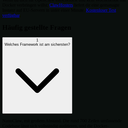
Docker verbringen willst:
ClawHosters
liefert dir eine gemanagte
Instanz auf EU-Servern in unter einer Minute.
Kostenloser Test
verfügbar
.
Häufig gestellte Fragen
1
Welches Framework ist am sichersten?
NanoClaw, mit großem Abstand. Die rund 700 Zeilen umfassende
Codebase lässt sich vollständig auditieren, und die Docker-