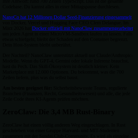
Ihre Antwort: rund 700 Zeilen TypeScript. Das ist die gesamte
Codebase. Du kannst alles in einer Mittagspause durchlesen.
NanoCo hat 12 Millionen Dollar Seed-Finanzierung eingesammelt
von Docker, Vercel und Hugging Face CEO Clem Delangue. Im
März 2026 hat
Docker offiziell mit NanoClaw zusammengearbeitet
,
um jeden Agent in einer MicroVM-Sandbox laufen zu lassen. Falls
etwas schiefgeht, bleibt der Schaden auf den Container begrenzt.
Dein Host-System bleibt unberührt.
Der Nachteil? NanoClaw unterstützt aktuell nur Claude/Anthropic-
Modelle. Wenn du GPT-4, Gemini oder lokale Inferenz brauchst,
hast du Pech. Das Skill-Ökosystem ist deutlich kleiner. Kein
Marketplace mit 12.000 Optionen. Du bekommst, was die 700
Zeilen liefern, plus was du selbst baust.
Am besten geeignet für:
Sicherheitsbewusste Teams, regulierte
Branchen (Finanzen, Recht, Gesundheitswesen) und alle, die jede
Zeile Code ihres KI-Agents prüfen möchten.
ZeroClaw: Die 3,4 MB Rust-Binary
ZeroClaw hat einen völlig anderen Weg eingeschlagen. In Rust
geschrieben von einer Gruppe Harvard- und MIT-Studenten
zusammen mit der Sundai.Club-Community. Es wird als einzelne