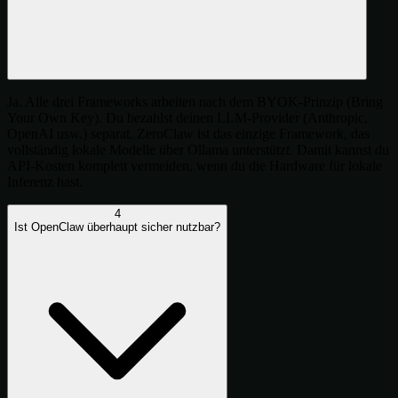
Ja. Alle drei Frameworks arbeiten nach dem BYOK-Prinzip (Bring
Your Own Key). Du bezahlst deinen LLM-Provider (Anthropic,
OpenAI usw.) separat. ZeroClaw ist das einzige Framework, das
vollständig lokale Modelle über Ollama unterstützt. Damit kannst du
API-Kosten komplett vermeiden, wenn du die Hardware für lokale
Inferenz hast.
4
Ist OpenClaw überhaupt sicher nutzbar?