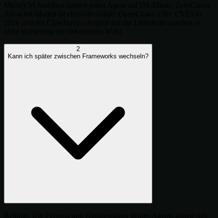
MicroVM-Sandbox isoliert jeden Agent auf OS-Ebene. ZeroClaws
Allowlist-Modell ist ebenfalls solide. OpenClaws 138+ CVEs in
2026 und der ClawHavoc-Angriff auf die Lieferkette machen es
ohne Hardening zur riskantesten Wahl.
2
Kann ich später zwischen Frameworks wechseln?
Bedingt. Die Persona und Konfiguration deines Agents lassen sich