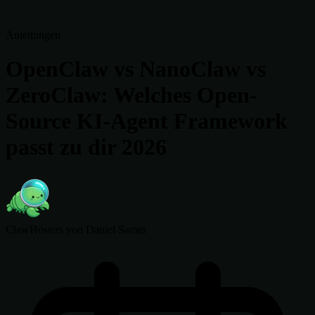
Anleitungen
OpenClaw vs NanoClaw vs
ZeroClaw: Welches Open-
Source KI-Agent Framework
passt zu dir 2026
ClawHosters
von Daniel Samer