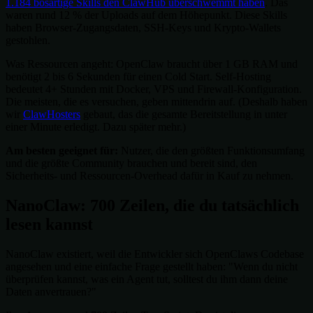
1.184 bösartige Skills den ClawHub überschwemmt haben
. Das
waren rund 12 % der Uploads auf dem Höhepunkt. Diese Skills
haben Browser-Zugangsdaten, SSH-Keys und Krypto-Wallets
gestohlen.
Was Ressourcen angeht: OpenClaw braucht über 1 GB RAM und
benötigt 2 bis 6 Sekunden für einen Cold Start. Self-Hosting
bedeutet 4+ Stunden mit Docker, VPS und Firewall-Konfiguration.
Die meisten, die es versuchen, geben mittendrin auf. (Deshalb haben
wir
ClawHosters
gebaut, das die gesamte Bereitstellung in unter
einer Minute erledigt. Dazu später mehr.)
Am besten geeignet für:
Nutzer, die den größten Funktionsumfang
und die größte Community brauchen und bereit sind, den
Sicherheits- und Ressourcen-Overhead dafür in Kauf zu nehmen.
NanoClaw: 700 Zeilen, die du tatsächlich
lesen kannst
NanoClaw existiert, weil die Entwickler sich OpenClaws Codebase
angesehen und eine einfache Frage gestellt haben: "Wenn du nicht
überprüfen kannst, was ein Agent tut, solltest du ihm dann deine
Daten anvertrauen?"