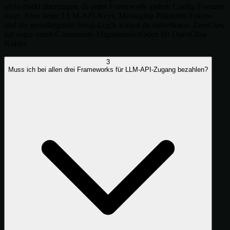
nicht direkt übertragen, da jedes Framework andere Config-Formate
nutzt. Aber deine LLM-API-Keys, Messaging-Plattform-Tokens
und die grundlegende Setup-Logik kannst du mitnehmen. ZeroClaw
hat sogar einen Community-Migrationsleitfaden für OpenClaw-
Nutzer.
3
Muss ich bei allen drei Frameworks für LLM-API-Zugang bezahlen?