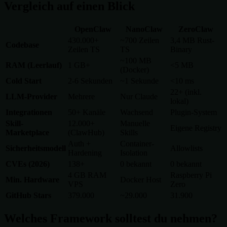
Vergleich auf einen Blick
OpenClaw
NanoClaw
ZeroClaw
430.000+
~700 Zeilen
3,4 MB Rust-
Codebase
Zeilen TS
TS
Binary
~100 MB
RAM (Leerlauf)
1 GB+
<5 MB
(Docker)
Cold Start
2-6 Sekunden
~1 Sekunde
<10 ms
22+ (inkl.
LLM-Provider
Mehrere
Nur Claude
lokal)
Integrationen
50+ Kanäle
Wachsend
Plugin-System
Skill-
12.000+
Manuelle
Eigene Registry
Marketplace
(ClawHub)
Skills
Auth +
Container-
Sicherheitsmodell
Allowlists
Hardening
Isolation
CVEs (2026)
138+
0 bekannt
0 bekannt
4 GB RAM
Raspberry Pi
Min. Hardware
Docker Host
VPS
Zero
GitHub Stars
379.000
~29.000
31.900
Welches Framework solltest du nehmen?