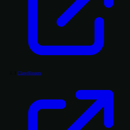
3
ClawHosters