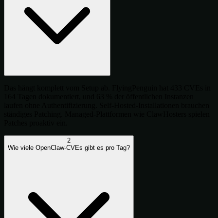
Das hängt komplett vom Setup ab. FlyingPenguin hat 433 CVEs in
164 Tagen dokumentiert, und 63 % der öffentlichen Instanzen
laufen ohne Authentifizierung. Self-Hosted-Installationen brauchen
ständiges Patching. Managed-Plattformen wie ClawHosters spielen
Patches proaktiv ein.
2
Wie viele OpenClaw-CVEs gibt es pro Tag?