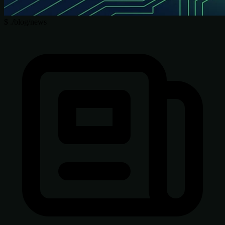
$
./blog/news