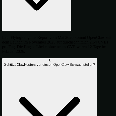
Laut FlyingPenguins Report vom Mai 2026 kommt OpenClaw seit
dem Launch im November 2025 auf durchschnittlich 2,64 CVEs
pro Tag. Die längste Lücke ohne neues CVE waren 12 Tage im
Februar 2026.
3
Schützt ClawHosters vor diesen OpenClaw-Schwachstellen?