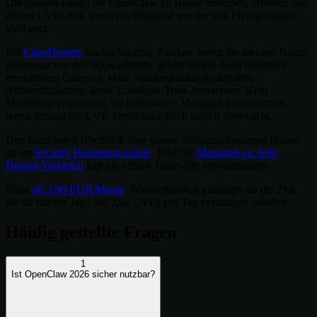
Die meisten Leute, die OpenClaw zu Hause betreiben, erfahren von
diesen CVEs erst, wenn ein Blogpost wie der von FlyingPenguin
viral geht.
Bei
ClawHosters
landen Security-Patches, bevor die meisten Nutzer
überhaupt von der Schwachstelle gehört haben. Kein öffentlich
erreichbares Gateway, keine standardmäßig deaktivierte
Authentifizierung, keine Localhost-Trust-Annahmen. Kein
Marketingversprechen. So funktioniert Managed Infrastructure,
wenn jemand die CVE-Feeds tatsächlich täglich überwacht.
Den kompletten Überblick über unsere Schutzmaßnahmen findest
du im
Security Hardening Guide
. Und der
Managed-vs.-Self-
Hosted-Vergleich
legt die echten Trade-offs nebeneinander.
Pläne
ab 3,90 EUR/Monat
. Wahrscheinlich günstiger als die Zeit,
die du mit der Jagd auf 2,64 CVEs pro Tag verbringen würdest.
Häufig gestellte Fragen
1
Ist OpenClaw 2026 sicher nutzbar?