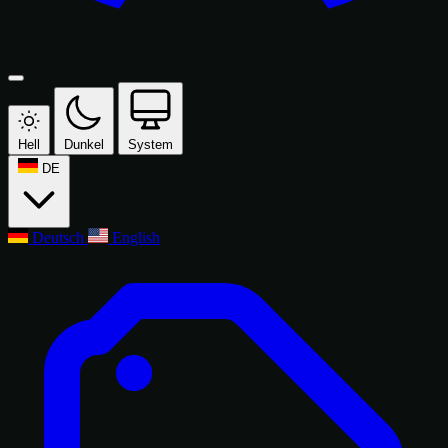
Hell
Dunkel
System
DE
Deutsch
English