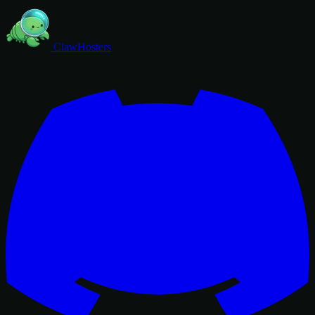
ClawHosters