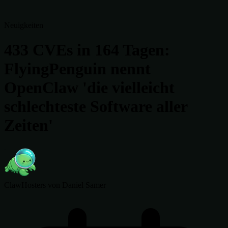
Neuigkeiten
433 CVEs in 164 Tagen:
FlyingPenguin nennt
OpenClaw 'die vielleicht
schlechteste Software aller
Zeiten'
ClawHosters
von Daniel Samer