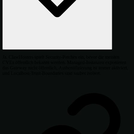
Ja. ClawHosters spielt Security-Patches ein, bevor die meisten
CVEs öffentlich bekannt werden. Managed-Instanzen exponieren
das Gateway nicht öffentlich, Authentifizierung ist immer aktiviert,
und Localhost-Trust-Boundaries sind sauber isoliert.