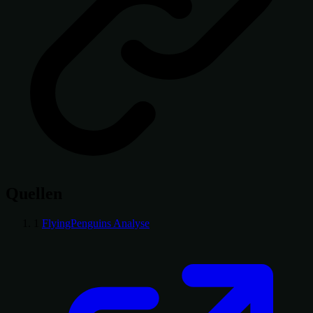
Quellen
1
FlyingPenguins Analyse