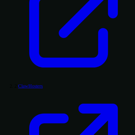
2
ClawHosters