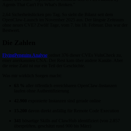
Agents That Can't Fix What's Broken."
2,64 Sicherheitslücken pro Tag. So sieht die Bilanz seit dem
OpenClaw-Launch im November 2025 aus. Der längste Zeitraum
ohne neues CVE? Zwölf Tage, vom 7. bis 18. Februar. Das war der
Bestwert.
Die Zahlen
FlyingPenguins Analyse
ordnet 376 dieser CVEs VulnCheck zu,
einer anerkannten CNA. Der Rest kam über andere Kanäle. Aber
die reine Zahl ist nur ein Teil der Geschichte.
Was mir wirklich Sorgen macht:
63 %
aller öffentlich erreichbaren OpenClaw-Instanzen
laufen ohne Authentifizierung
42.900
exponierte Instanzen sind gerade online
15.200
davon direkt anfällig für Remote Code Execution
341
bösartige Skills auf ClawHub identifiziert (von 2.857
überprüften, geschätzt rund 900 bis März)