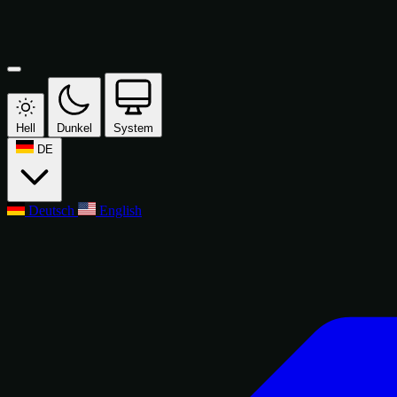
Hell
Dunkel
System
DE
Deutsch
English