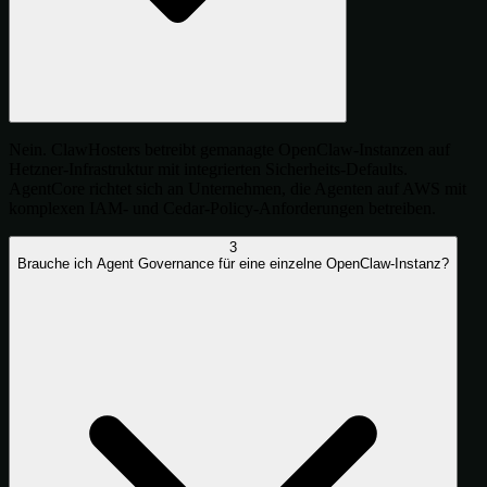
Nein. ClawHosters betreibt gemanagte OpenClaw-Instanzen auf
Hetzner-Infrastruktur mit integrierten Sicherheits-Defaults.
AgentCore richtet sich an Unternehmen, die Agenten auf AWS mit
komplexen IAM- und Cedar-Policy-Anforderungen betreiben.
3
Brauche ich Agent Governance für eine einzelne OpenClaw-Instanz?