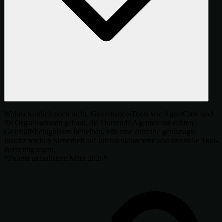
Wahrscheinlich noch nicht. Governance-Tools wie AgentCore sind
für Organisationen gebaut, die Dutzende Agenten mit echten
Geschäftsbefugnissen betreiben. Für eine einzelne gemanagte
Instanz reichen Sicherheit auf Infrastrukturebene und sinnvolle Tool-
Berechtigungen.
*Zuletzt aktualisiert: März 2026*