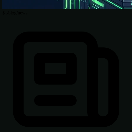
$
./blog/news