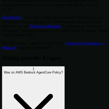
auf AWS-Infrastruktur mit Cedar Policy Language und IAM-
Integration betreiben. Das ist eine andere Welt als das, was wir
machen.
ClawHosters
richtet sich an Einzelpersonen und kleine Teams, die
gemanagtes OpenClaw ohne die AWS-Komplexität wollen. Wir
kümmern uns um
Sicherheits-Defaults
von Anfang an: Container-
Isolierung, Firewalls, automatische Updates, Safety Scanning. Keine
Cedar-Dateien nötig.
Wer die Ansätze vergleichen will: Unser
Vergleich Self-Hosting vs.
Managed
zeigt die Unterschiede.
Häufig gestellte Fragen
1
Was ist AWS Bedrock AgentCore Policy?