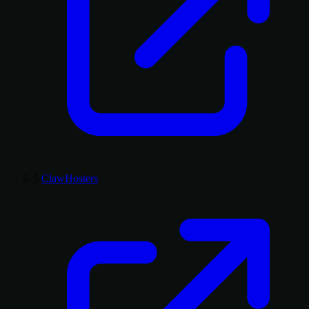
5
ClawHosters