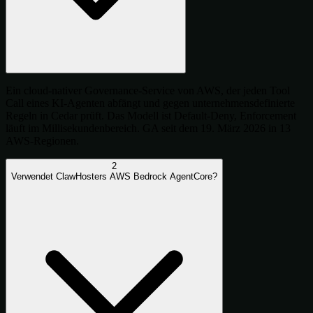
Ein cloud-nativer Governance-Service von AWS, der jeden Tool
Call eines KI-Agenten abfängt und gegen unternehmensdefinierte
Regeln in Cedar prüft. Das Modell ist Default-Deny, Enforcement
läuft im Millisekundenbereich. GA seit dem 19. März 2026 in 13
AWS-Regionen.
2
Verwendet ClawHosters AWS Bedrock AgentCore?