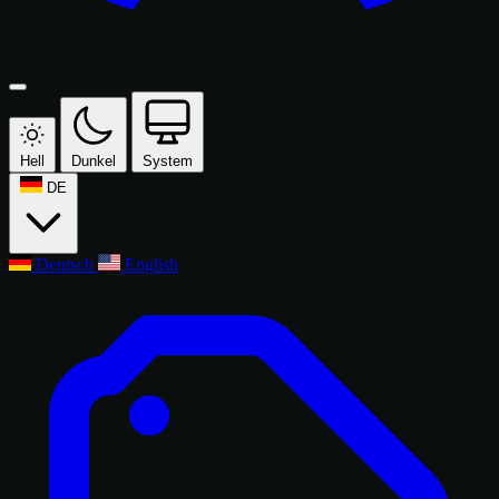
Hell
Dunkel
System
DE
Deutsch
English