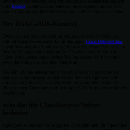
Streaming veröffentlicht. Das schickt Echtzeit-Benachrichtigungen
über
Kinesis
, sobald sich der Memory eines Agenten ändert. Wer
Audit Trails für regulierte Branchen baut, sollte sich das anschauen.
Der RSAC-2026-Kontext
Dieser Launch passierte nicht im Vakuum. Die RSAC 2026 war
voll mit Agent-Governance-Ankündigungen.
Cisco DefenseClaw
macht Scanning und Sandboxing. Microsoft hat Entra Agent ID für
Identity Management angekündigt. CrowdStrike und Palo Alto
haben beide agenten-spezifisches Tooling gezeigt. Und jetzt geht
AWS das Policy-Enforcement-Thema an.
Die Zahl, die das alles antreibt? Rund 63 % der Organisationen
sagen, dass sie Purpose Limitations bei ihren KI-Agenten nicht
durchsetzen können. Das ist ein Problem, wenn deine Agenten
Flüge buchen, Datenbanken ändern oder E-Mails in deinem Namen
verschicken.
Was das für ClawHosters-Nutzer
bedeutet
AgentCore richtet sich an Enterprise-IT-Abteilungen, die OpenClaw