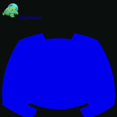
ClawHosters