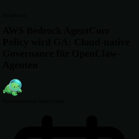
Neuigkeiten
AWS Bedrock AgentCore
Policy wird GA: Cloud-native
Governance für OpenClaw-
Agenten
ClawHosters
von Daniel Samer