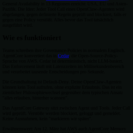
General Availability in 13 Regionen erreicht: USA, EU und Asien-
Pazifik. Die Idee: Jeder Tool Call eines OpenClaw-Agenten wird
abgefangen, gegen definierte Regeln geprüft und blockiert, falls er
gegen eine Policy verstößt. Alles bevor das Tool tatsächlich
ausgeführt wird.
Wie es funktioniert
Teams schreiben ihre Governance-Policies in normalem Englisch.
AgentCore konvertiert das in
Cedar
, die Open-Source-Policy-
Sprache von AWS. Cedar ist deterministisch, nicht LLM-basiert.
Das Enforcement läuft mit Latenzzeiten im Millisekundenbereich
und verarbeitet tausende Entscheidungen pro Sekunde.
Die Grundhaltung ist Default-Deny. Deine OpenClaw-Agenten
können kein Tool aufrufen, ohne explizite Erlaubnis. Das ist ein
ziemlicher Philosophiewechsel gegenüber dem typischen Ansatz
"alles erlauben, hinterher scannen".
Das AgentCore Gateway sitzt zwischen Agent und Tools. Jeder Call
wird geprüft. Verstöße werden blockiert, geloggt und gemeldet.
Keine Ausnahmen, kein "markieren wir später".
Erwähnenswert: Am 12. März hat AWS auch AgentCore Memory