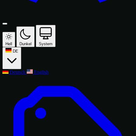
Hell
Dunkel
System
DE
Deutsch
English