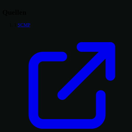
Quellen
1
SCMP