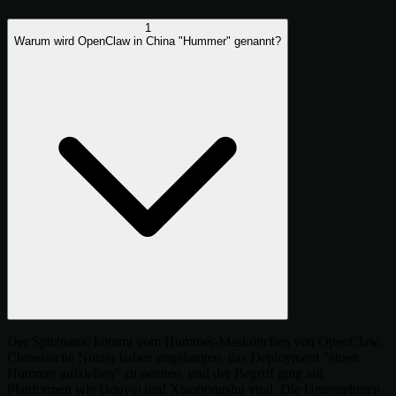
1
Warum wird OpenClaw in China "Hummer" genannt?
Der Spitzname kommt vom Hummer-Maskottchen von OpenClaw.
Chinesische Nutzer haben angefangen, das Deployment "einen
Hummer aufziehen" zu nennen, und der Begriff ging auf
Plattformen wie Douyin und Xiaohongshu viral. Die Unternehmen