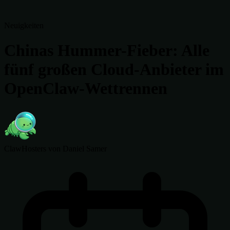
Neuigkeiten
Chinas Hummer-Fieber: Alle
fünf großen Cloud-Anbieter im
OpenClaw-Wettrennen
ClawHosters
von Daniel Samer