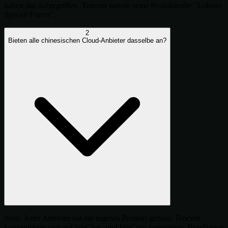
haben das aufgegriffen. Tencent nannte seine Produktreihe "Lobster
Special Forces".
2
Bieten alle chinesischen Cloud-Anbieter dasselbe an?
Nein. Jeder Anbieter hat ein eigenes Produkt gebaut. Tencent
konzentrierte sich auf WeChat- und WeCom-Integration, ByteDance