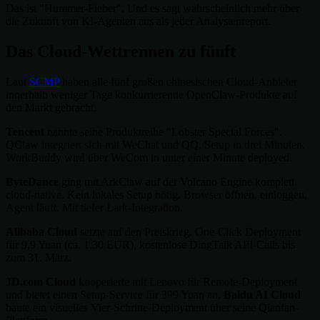
Das ist "Hummer-Fieber". Und es sagt wahrscheinlich mehr über
die Zukunft von KI-Agenten aus als jeder Analystenreport.
Das Cloud-Wettrennen zu fünft
Laut
SCMP
haben alle fünf großen chinesischen Cloud-Anbieter
innerhalb weniger Tage konkurrierende OpenClaw-Produkte auf
den Markt gebracht.
Tencent
nannte seine Produktreihe "Lobster Special Forces".
QClaw integriert sich mit WeChat und QQ, Setup in drei Minuten.
WorkBuddy wird über WeCom in unter einer Minute deployed.
ByteDance
ging mit ArkClaw auf der Volcano Engine komplett
cloud-native. Kein lokales Setup nötig. Browser öffnen, einloggen,
Agent läuft. Mit tiefer Lark-Integration.
Alibaba Cloud
setzte auf den Preiskrieg. One-Click Deployment
für 9,9 Yuan (ca. 1,30 EUR), kostenlose DingTalk API-Calls bis
zum 31. März.
JD.com Cloud
kooperierte mit Lenovo für Remote-Deployment
und bietet einen Setup-Service für 399 Yuan an.
Baidu AI Cloud
baute ein visuelles Vier-Schritte-Deployment über seine Qianfan-