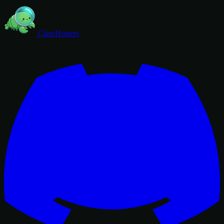
ClawHosters