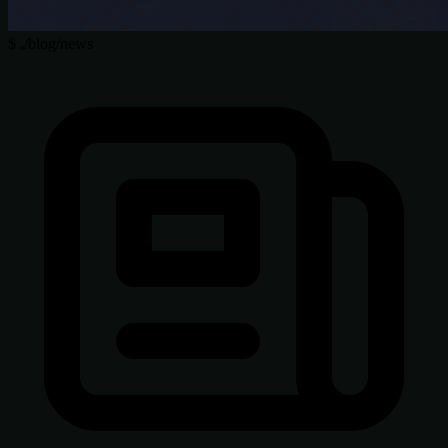
$
./blog/news