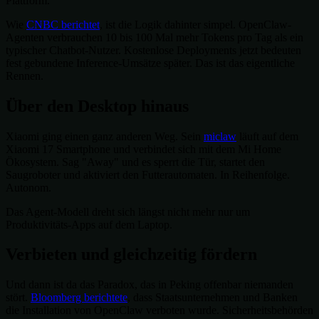
Plattform.
Wie
CNBC berichtet
, ist die Logik dahinter simpel. OpenClaw-
Agenten verbrauchen 10 bis 100 Mal mehr Tokens pro Tag als ein
typischer Chatbot-Nutzer. Kostenlose Deployments jetzt bedeuten
fest gebundene Inference-Umsätze später. Das ist das eigentliche
Rennen.
Über den Desktop hinaus
Xiaomi ging einen ganz anderen Weg. Sein
miclaw
läuft auf dem
Xiaomi 17 Smartphone und verbindet sich mit dem Mi Home
Ökosystem. Sag "Away" und es sperrt die Tür, startet den
Saugroboter und aktiviert den Futterautomaten. In Reihenfolge.
Autonom.
Das Agent-Modell dreht sich längst nicht mehr nur um
Produktivitäts-Apps auf dem Laptop.
Verbieten und gleichzeitig fördern
Und dann ist da das Paradox, das in Peking offenbar niemanden
stört.
Bloomberg berichtete
, dass Staatsunternehmen und Banken
die Installation von OpenClaw verboten wurde. Sicherheitsbehörden