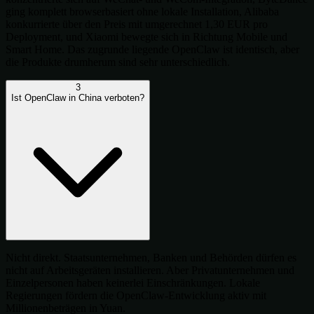
ging komplett browserbasiert ohne lokale Installation, Alibaba
konkurrierte über den Preis mit umgerechnet 1,30 EUR pro
Deployment, und Xiaomi bewegte sich in Richtung Mobile und
Smart Home. Das zugrunde liegende OpenClaw ist identisch, aber
die Produkte drumherum sind sehr unterschiedlich.
3
Ist OpenClaw in China verboten?
Nicht direkt. Staatsunternehmen, Banken und Behörden dürfen es
nicht auf Arbeitsgeräten installieren. Aber Privatunternehmen und
Einzelpersonen haben keinerlei Einschränkungen. Lokale
Regierungen fördern die OpenClaw-Entwicklung aktiv mit
Millionenbeträgen in Yuan.