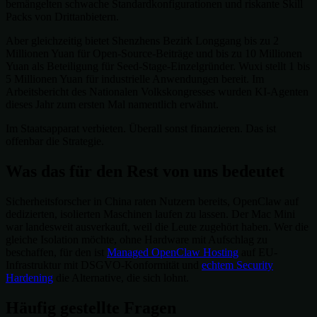
bemängelten schwache Standardkonfigurationen und riskante Skill
Packs von Drittanbietern.
Aber gleichzeitig bietet Shenzhens Bezirk Longgang bis zu 2
Millionen Yuan für Open-Source-Beiträge und bis zu 10 Millionen
Yuan als Beteiligung für Seed-Stage-Einzelgründer. Wuxi stellt 1 bis
5 Millionen Yuan für industrielle Anwendungen bereit. Im
Arbeitsbericht des Nationalen Volkskongresses wurden KI-Agenten
dieses Jahr zum ersten Mal namentlich erwähnt.
Im Staatsapparat verbieten. Überall sonst finanzieren. Das ist
offenbar die Strategie.
Was das für den Rest von uns bedeutet
Sicherheitsforscher in China raten Nutzern bereits, OpenClaw auf
dedizierten, isolierten Maschinen laufen zu lassen. Der Mac Mini
war landesweit ausverkauft, weil die Leute zugehört haben. Wer die
gleiche Isolation möchte, ohne Hardware mit Aufschlag zu
beschaffen, für den ist
Managed OpenClaw Hosting
auf EU-
Infrastruktur mit DSGVO-Konformität und
echtem Security
Hardening
die Alternative, die sich lohnt.
Häufig gestellte Fragen