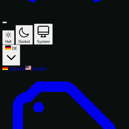
Hell
Dunkel
System
DE
Deutsch
English