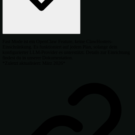
Fast Mode ist ein OpenClaw Feature, keine ClawHosters-
Einschränkung. Es funktioniert auf jedem Plan, solange dein
konfigurierter LLM-Provider es unterstützt. Details zur Einrichtung
findest du in unserer Dokumentation.
*Zuletzt aktualisiert: März 2026*