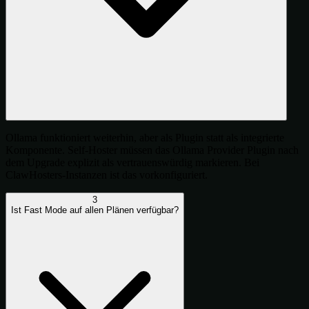
Ollama funktioniert weiterhin, aber als Plugin statt als integrierte
Komponente. Self-Hoster müssen das Ollama Provider Plugin nach
dem Upgrade explizit als vertrauenswürdig markieren. Bei
ClawHosters-Instanzen ist das vorkonfiguriert.
3
Ist Fast Mode auf allen Plänen verfügbar?