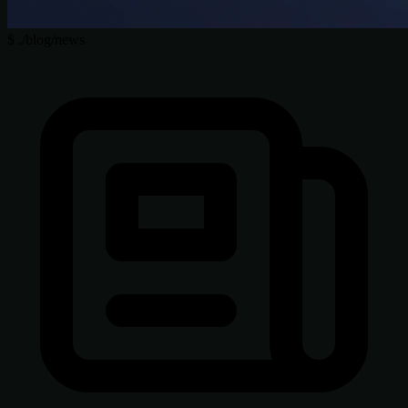
$
./blog/news