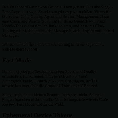
Das Dashboard wurde von Grund auf neu gebaut. Das alte Single-
Pane-Layout ist weg. Stattdessen gibt es jetzt modulare Views für
Overview, Chat, Config, Agent und Session Management. Dazu
eine Command Palette (Spotlight für deine OpenClaw-Instanz),
Mobile-Tabs die tatsächlich funktionieren, und besseres Chat-
Tooling mit Slash Commands, Message Search, Export und Pinned
Messages.
Wahrscheinlich die sichtbarste Änderung in einem OpenClaw
Release dieses Jahres.
Fast Mode
Du kannst jetzt pro Session zwischen Speed und Quality
umschalten. Funktioniert mit OpenAI/GPT-5.4 und
Anthropic/Claude. Einfach
im Chat tippen, im TUI
/fast
umschalten oder über die Control UI und das ACP setzen.
Klingt nach einem kleinen Feature. Ist es aber nicht. Schnelle
Fragen brauchen nicht dieselbe Verarbeitungstiefe wie ein Code
Review. Fast Mode gibt dir die Wahl.
Ephemeral Device Tokens