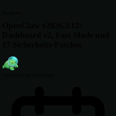
Neuigkeiten
OpenClaw v2026.3.12:
Dashboard v2, Fast Mode und
17 Sicherheits-Patches
ClawHosters
von Daniel Samer