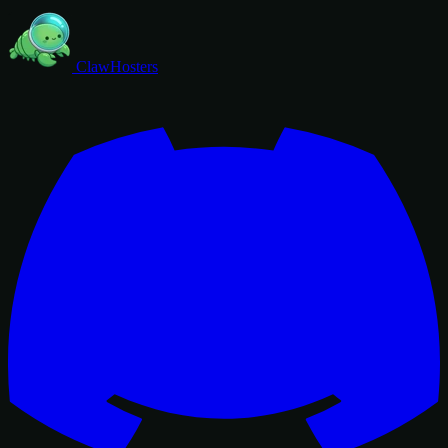
ClawHosters