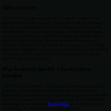
Alles Weitere
WebSocket Pre-Auth wurde gehärtet (zu große Frames werden
abgelehnt, kürzere Retention für unauthentifizierte Handshakes).
Unicode-Obfuskation in Approval Prompts und Exec Detection
wird blockiert. Die Command Execution Allowlist wurde enger.
Exec Approval failt jetzt closed bei mehrdeutigen Inline-Loadern
und Shell-Payload-Scripts. Kubernetes Starter Manifests sind
enthalten. Subagent Sessions haben ein
Feature
sessions_yield
und ein 90-Sekunden-Completion-Timeout bekommen. Slack Block
Kit Support ist drin. Bugs bei Kimi Coding und dem Telegram
Model Picker wurden behoben.
Was bedeutet das für ClawHosters-
Kunden
Alle 17+ Security Patches, die Plugin-Trust-Änderungen und die
Ephemeral-Token-Migration sind bereits auf deiner Managed-
Instanz aktiv. Kein Konfigurationsaufwand nötig. Self-Hoster haben
mehr zu tun: manuelles Patching, Plugin-Trust-Audits und Device
Re-Pairing. Schau dir unsere
Pricing-Pläne
an, wenn dir das nach
Arbeit klingt, die du lieber überspringen möchtest.