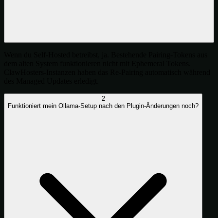
Wenn du Self-Hosted betreibst, ja. Bestehende Pairing-Tokens aus
dem alten System funktionieren nicht mit Ephemeral Tokens.
ClawHosters-Instanzen haben das Re-Pairing automatisch während
des Managed Updates erledigt.
2
Funktioniert mein Ollama-Setup nach den Plugin-Änderungen noch?