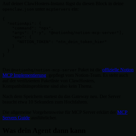
Auf deiner ClawHosters-Instanz fügst du diesen Block in deine
unter
ein:
openclaw.json
mcpServers
{

  "notionApi": {

    "command": "npx",

    "args": ["-y", "@notionhq/notion-mcp-server"],

    "env": {

      "NOTION_TOKEN": "ntn_dein_token_hier"

    }

  }

}

Das
Paket ist die
offizielle Notion
@notionhq/notion-mcp-server
MCP Implementierung
, gepflegt vom Notion-Team. Es steht auch
auf der verifizierten Paketliste von ClawHosters,
Kompatibilitätsprobleme sind also kein Thema.
Nach dem Speichern startest du das Gateway neu. Der Server
braucht etwa 10 Sekunden zum Hochfahren.
Die allgemeine Vorgehensweise für MCP Server erklärt der
MCP
Servers Guide
ausführlicher.
Was dein Agent dann kann