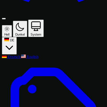
Hell
Dunkel
System
DE
Deutsch
English