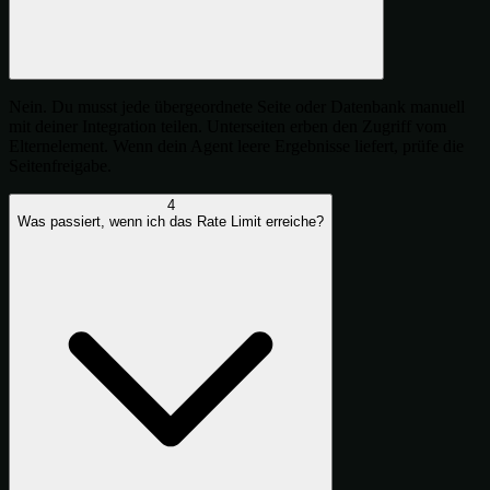
Nein. Du musst jede übergeordnete Seite oder Datenbank manuell
mit deiner Integration teilen. Unterseiten erben den Zugriff vom
Elternelement. Wenn dein Agent leere Ergebnisse liefert, prüfe die
Seitenfreigabe.
4
Was passiert, wenn ich das Rate Limit erreiche?