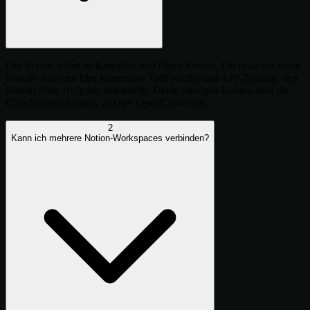
Der Server selbst ist kostenlos und Open Source. Du brauchst einen
Notion-Account (der kostenlose Tarif reicht) und API-Zugang, den
Notion ohne Aufpreis bereitstellt. Deine einzigen Kosten sind die
ClawHosters-Instanz, auf der OpenClaw läuft.
2
Kann ich mehrere Notion-Workspaces verbinden?