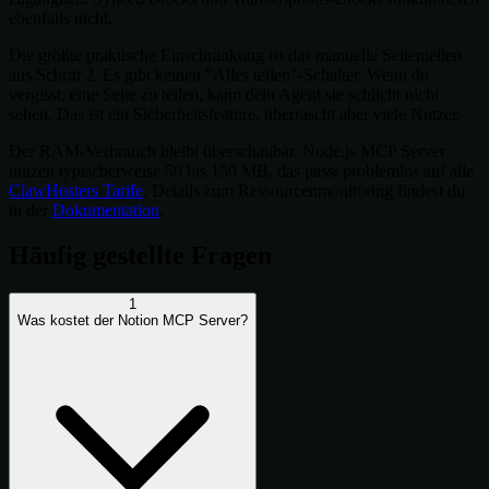
ebenfalls nicht.
Die größte praktische Einschränkung ist das manuelle Seitenteilen
aus Schritt 2. Es gibt keinen "Alles teilen"-Schalter. Wenn du
vergisst, eine Seite zu teilen, kann dein Agent sie schlicht nicht
sehen. Das ist ein Sicherheitsfeature, überrascht aber viele Nutzer.
Der RAM-Verbrauch bleibt überschaubar. Node.js MCP Server
nutzen typischerweise 50 bis 150 MB, das passt problemlos auf alle
ClawHosters Tarife
. Details zum Ressourcenmonitoring findest du
in der
Dokumentation
.
Häufig gestellte Fragen
1
Was kostet der Notion MCP Server?