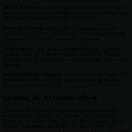
Morgen-Briefing:
Lass deinen Agenten zusammenfassen, was in
deiner Aufgabendatenbank überfällig ist und welche Meetings heute
anstehen. Er zieht Live-Daten, keine Vermutungen.
Recherche-Assistent:
Sag ihm, dass er Ergebnisse auf einer
bestimmten Notion-Seite speichern soll, während du arbeitest. Jede
Antwort wird als Inhaltsblock mit Quelle angehängt.
CRM-Updates:
Nach einem Kundengespräch sagst du deinem
Agenten, er soll den Status des Kontakts aktualisieren, Notizen
hinzufügen und das nächste Follow-up-Datum setzen. Alles in einer
Nachricht.
Wissensdatenbank-Abfragen:
"Was haben wir letzte Woche zum
Preismodell beschlossen?" Dein Agent durchsucht die Meeting-
Notizen und findet die Antwort.
Grenzen, die du kennen solltest
Der Notion MCP Server hat einige Einschränkungen. Die API
erlaubt maximal 3 Anfragen pro Sekunde, Massenoperationen
dauern also. Rich-Text-Blöcke sind auf 2.000 Zeichen pro Block
begrenzt. Dateianhänge und Medien sind über die API nicht
zugänglich. Synced Blocks und Transkriptions-Blocks funktionieren