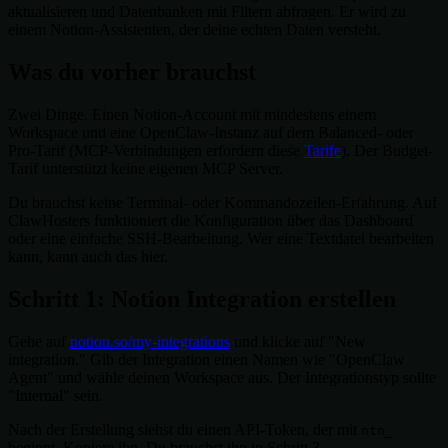
aktualisieren und Datenbanken mit Filtern abfragen. Er wird zu
einem Notion-Assistenten, der deine echten Daten versteht.
Was du vorher brauchst
Zwei Dinge. Einen Notion-Account mit mindestens einem
Workspace und eine OpenClaw-Instanz auf dem Balanced- oder
Pro-Tarif (MCP-Verbindungen erfordern diese
Tarife
). Der Budget-
Tarif unterstützt keine eigenen MCP Server.
Du brauchst keine Terminal- oder Kommandozeilen-Erfahrung. Auf
ClawHosters funktioniert die Konfiguration über das Dashboard
oder eine einfache SSH-Bearbeitung. Wer eine Textdatei bearbeiten
kann, kann auch das hier.
Schritt 1: Notion Integration erstellen
Gehe auf
notion.so/my-integrations
und klicke auf "New
integration." Gib der Integration einen Namen wie "OpenClaw
Agent" und wähle deinen Workspace aus. Der Integrationstyp sollte
"Internal" sein.
Nach der Erstellung siehst du einen API-Token, der mit
ntn_
beginnt. Kopiere ihn. Du brauchst ihn in Schritt 3.