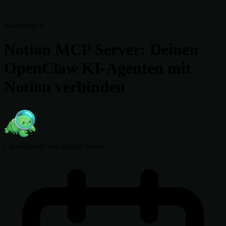
Anleitungen
Notion MCP Server: Deinen
OpenClaw KI-Agenten mit
Notion verbinden
ClawHosters
von Daniel Samer