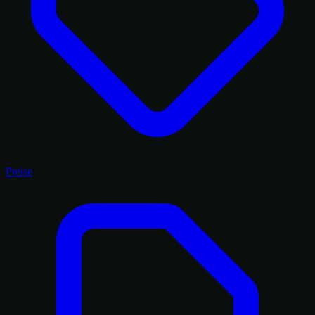
Preise