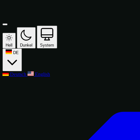
Hell
Dunkel
System
DE
Deutsch
English