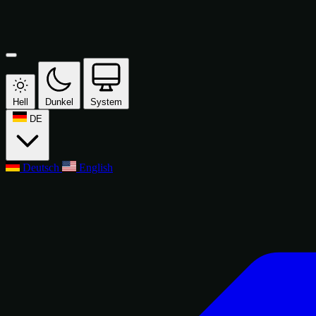
Hell
Dunkel
System
DE
Deutsch
English