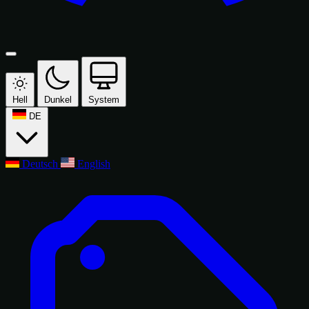
Hell
Dunkel
System
DE
Deutsch
English