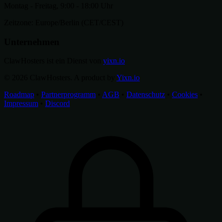
Montag - Freitag, 9:00 - 18:00 Uhr
Zeitzone: Europe/Berlin (CET/CEST)
Unternehmen
ClawHosters ist ein Dienst von
yixn.io
© 2026 ClawHosters. A product by
Yixn.io
Roadmap
•
Partnerprogramm
•
AGB
•
Datenschutz
•
Cookies
•
Impressum
•
Discord